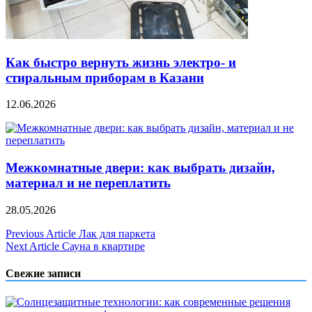
Как быстро вернуть жизнь электро- и
стиральным приборам в Казани
12.06.2026
Межкомнатные двери: как выбрать дизайн,
материал и не переплатить
28.05.2026
Навигация
Previous Article
Лак для паркета
Next Article
Сауна в квартире
по
записям
Свежие записи