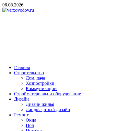
Skip
06.08.2026
to
content
verxovodov.ru
Ремонт и строительство
Главная
Строительство
Дом, дача
Хозпостройки
Коммуникации
Стройматериалы и оборудование
Дизайн
Дизайн жилья
Ландшафтный дизайн
Ремонт
Окна
Пол
Потолок