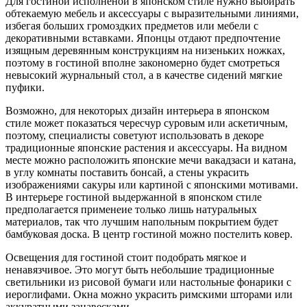
Для гостиной исполненой в японском стиле нужно выбирать
обтекаемую мебель и аксессуары с выразительными линиями,
избегая больших громоздких предметов или мебели с
декоративными вставками. Японцы отдают предпочтение
изящным деревянным конструкциям на низеньких ножках,
поэтому в гостиной вполне закономерно будет смотреться
невысокий журнальный стол, а в качестве сидений мягкие
пуфики.
Возможно, для некоторых дизайн интерьера в японском
стиле может показаться чересчур суровым или аскетичным,
поэтому, специалисты советуют использовать в декоре
традиционные японские растения и аксессуары. На видном
месте можно расположить японские мечи вакадзаси и катана,
в углу комнаты поставить бонсай, а стены украсить
изображениями сакуры или картиной с японскими мотивами.
В интерьере гостиной выдержанной в японском стиле
предполагается применеие только лишь натуральных
материалов, так что лучшим напольным покрытием будет
бамбуковая доска. В центр гостиной можно постелить ковер.
Освещения для гостиной стоит подобрать мягкое и
ненавязчивое. Это могут быть небольшие традиционные
светильники из рисовой бумаги или настольные фонарики с
иероглифами. Окна можно украсить римскими шторами или
аккуратными занавесками.