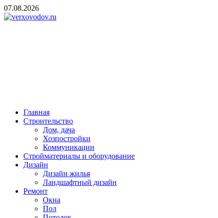
Skip
07.08.2026
to
content
verxovodov.ru
Ремонт и строительство
Главная
Строительство
Дом, дача
Хозпостройки
Коммуникации
Стройматериалы и оборудование
Дизайн
Дизайн жилья
Ландшафтный дизайн
Ремонт
Окна
Пол
Потолок