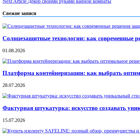
Next Article
Декор своими руками ванной комнаты
по
записям
Свежие записи
Солнцезащитные технологии: как современные р
01.08.2026
Платформа контейнеризации: как выбрать опти
28.07.2026
Фактурная штукатурка: искусство создавать уни
15.07.2026