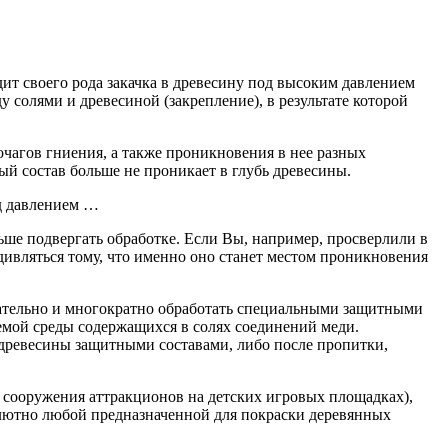
ит своего рода закачка в древесину под высоким давлением
 солями и древесиной (закрепление), в результате которой
чагов гниения, а также проникновения в нее разных
ый состав больше не проникает в глубь древесины.
од давлением …
ьше подвергать обработке. Если Вы, например, просверлили в
удивляться тому, что именно оно станет местом проникновения
тщательно и многократно обработать специальными защитными
аемой среды содержащихся в солях соединений меди.
древесины защитными составами, либо после пропитки,
я сооружения аттракционов на детских игровых площадках),
лютно любой предназначенной для покраски деревянных