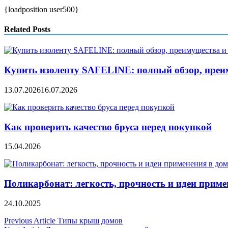
{loadposition user500}
Related Posts
Купить изоленту SAFELINE: полный обзор, преи
13.07.2026
16.07.2026
Как проверить качество бруса перед покупкой
15.04.2026
Поликарбонат: легкость, прочность и идеи примен
24.10.2025
Навигация
Previous Article
Типы крыш домов