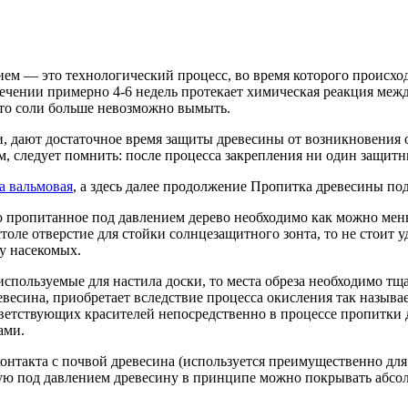
ем — это технологический процесс, во время которого происход
ечении примерно 4-6 недель протекает химическая реакция между
 что соли больше невозможно вымыть.
, дают достаточное время защиты древесины от возникновения о
, следует помнить: после процесса закрепления ни один защитн
а вальмовая
, а здесь далее продолжение Пропитка древесины п
что пропитанное под давлением дерево необходимо как можно мен
оле отверстие для стойки солнцезащитного зонта, то не стоит 
у насекомых.
 используемые для настила доски, то места обреза необходимо 
евесина, приобретает вследствие процесса окисления так назыв
ветствующих красителей непосредственно в процессе пропитки 
ами.
контакта с почвой древесина (используется преимущественно дл
ую под давлением древесину в принципе можно покрывать абсо