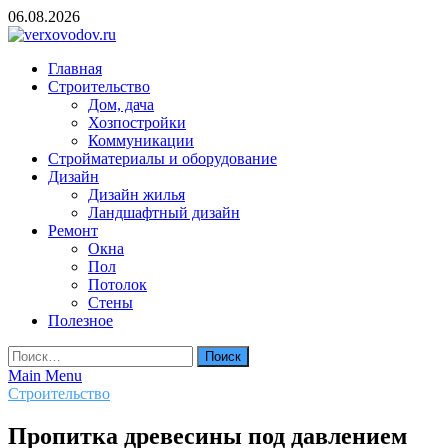
Skip
06.08.2026
to
content
verxovodov.ru
Главная
Ремонт и строительство
Строительство
Дом, дача
Хозпостройки
Коммуникации
Стройматериалы и оборудование
Дизайн
Дизайн жилья
Ландшафтный дизайн
Ремонт
Окна
Пол
Потолок
Стены
Полезное
Найти:
Main Menu
Строительство
Пропитка древесины под давлением