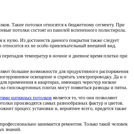
лков. Такие потолки относятся к бюджетному сегменту. При
еевые потолки состоят из панелей вспененного полистирола.
ся к нулю. Из достоинств данного покрытия также следует
ов относится их не особо привлекательный внешний вид.
а перепадов температур в ночное и дневное время плитки при
вляют большие возможности для продуктивного распоряжения
огоуровневое освещение и спрятать электропроводку. Да и о
я для применения в квартирах, имеющих чересчур низкие
а на гипсокартонных плитах могут появиться разводы и пятна.
тями натяжных потолков
является то, что они позволяют
толки производятся самых разнообразных фактур и цветов.
ожнит процесс установки и, вероятнее всего, придется также
 профессионально занимается ремонтом. Только такой человек
ых знаний.