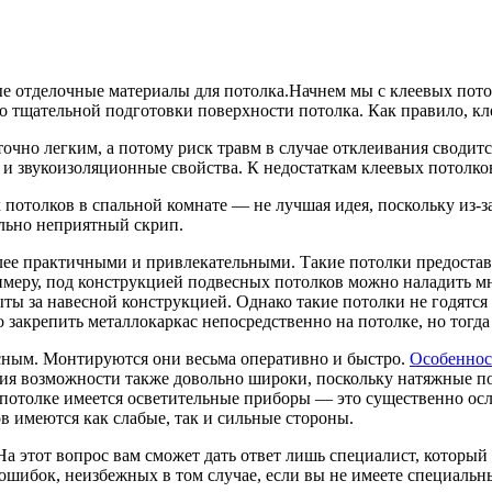
е отделочные материалы для потолка.Начнем мы с клеевых пото
о тщательной подготовки поверхности потолка. Как правило, кл
очно легким, а потому риск травм в случае отклеивания сводит
- и звукоизоляционные свойства. К недостаткам клеевых потолк
 потолков в спальной комнате — не лучшая идея, поскольку из-з
ольно неприятный скрип.
лее практичными и привлекательными. Такие потолки предоста
меру, под конструкцией подвесных потолков можно наладить мн
ыты за навесной конструкцией. Однако такие потолки не годятс
о закрепить металлокаркас непосредственно на потолке, но тогд
сным. Монтируются они весьма оперативно и быстро.
Особеннос
ния возможности также довольно широки, поскольку натяжные по
 потолке имеется осветительные приборы — это существенно осл
в имеются как слабые, так и сильные стороны.
а этот вопрос вам сможет дать ответ лишь специалист, который
ошибок, неизбежных в том случае, если вы не имеете специальн