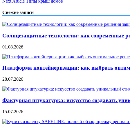
Next Article
Типы крыш домов
по
записям
Свежие записи
Солнцезащитные технологии: как современные р
01.08.2026
Платформа контейнеризации: как выбрать опти
28.07.2026
Фактурная штукатурка: искусство создавать уни
15.07.2026