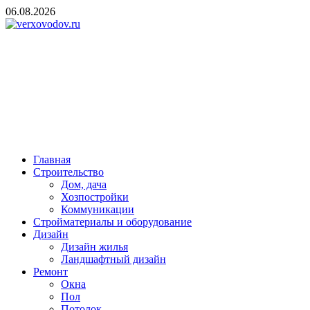
Skip
06.08.2026
to
content
verxovodov.ru
Ремонт и строительство
Главная
Строительство
Дом, дача
Хозпостройки
Коммуникации
Стройматериалы и оборудование
Дизайн
Дизайн жилья
Ландшафтный дизайн
Ремонт
Окна
Пол
Потолок