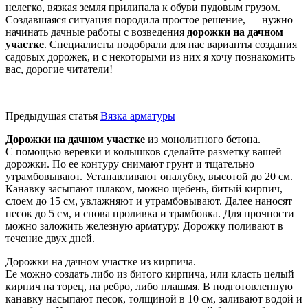
нелегко, вязкая земля прилипала к обуви пудовым грузом.
Создавшаяся ситуация породила простое решение, — нужно
начинать дачные работы с возведения
дорожки на дачном
участке
. Специалисты подобрали для нас варианты создания
садовых дорожек, и с некоторыми из них я хочу познакомить
вас, дорогие читатели!
Предыдущая статья
Вязка арматуры
Дорожки на дачном участке
из монолитного бетона.
С помощью веревки и колышков сделайте разметку вашей
дорожки. По ее контуру снимают грунт и тщательно
утрамбовывают. Устанавливают опалубку, высотой до 20 см.
Канавку засыпают шлаком, можно щебень, битый кирпич,
слоем до 15 см, увлажняют и утрамбовывают. Далее наносят
песок до 5 см, и снова проливка и трамбовка. Для прочности
можно заложить железную арматуру. Дорожку поливают в
течение двух дней.
Дорожки на дачном участке из кирпича.
Ее можно создать либо из битого кирпича, или класть целый
кирпич на торец, на ребро, либо плашмя. В подготовленную
канавку насыпают песок, толщиной в 10 см, заливают водой и