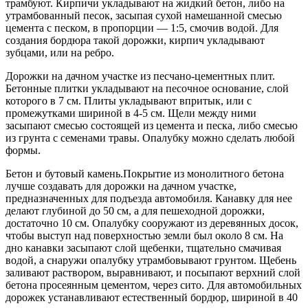
трамбуют. Кирпичи укладывают на жидкий бетон, либо на
утрамбованный песок, засыпая сухой намешанной смесью
цемента с песком, в пропорции — 1:5, смочив водой. Для
создания бордюра такой дорожки, кирпич укладывают
зубцами, или на ребро.
Дорожки на дачном участке из песчано-цементных плит.
Бетонные плитки укладывают на песочное основание, слой
которого в 7 см. Плиты укладывают впритык, или с
промежутками шириной в 4-5 см. Щели между ними
засыпают смесью состоящей из цемента и песка, либо смесью
из грунта с семенами травы. Опалубку можно сделать любой
формы.
Бетон и бутовый камень.Покрытие из монолитного бетона
лучше создавать для дорожки на дачном участке,
предназначенных для подъезда автомобиля. Канавку для нее
делают глубиной до 50 см, а для пешеходной дорожки,
достаточно 10 см. Опалубку сооружают из деревянных досок,
чтобы выступ над поверхностью земли был около 8 см. На
дно канавки засыпают слой щебенки, тщательно смачивая
водой, а снаружи опалубку утрамбовывают грунтом. Щебень
заливают раствором, выравнивают, и посыпают верхний слой
бетона просеянным цементом, через сито. Для автомобильных
дорожек устанавливают естественный бордюр, шириной в 40