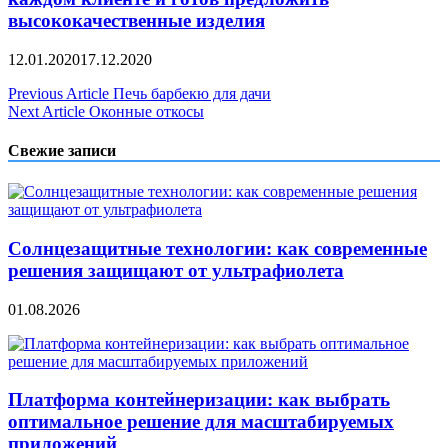
высококачественные изделия
12.01.2020
17.12.2020
Навигация
Previous Article
Печь барбекю для дачи
Next Article
Оконные откосы
по
записям
Свежие записи
Солнцезащитные технологии: как современные
решения защищают от ультрафиолета
01.08.2026
Платформа контейнеризации: как выбрать
оптимальное решение для масштабируемых
приложений