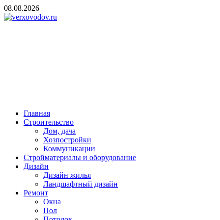
Skip
08.08.2026
to
content
verxovodov.ru
Ремонт и строительство
Главная
Строительство
Дом, дача
Хозпостройки
Коммуникации
Стройматериалы и оборудование
Дизайн
Дизайн жилья
Ландшафтный дизайн
Ремонт
Окна
Пол
Потолок