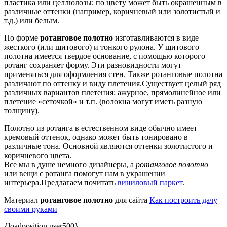
пластика или целлюлозы; по цвету может быть окрашенным в
различные оттенки (например, коричневый или золотистый и
т.д.) или белым.
По форме
ротанговое полотно
изготавливаются в виде
жесткого (или щитового) и тонкого рулона. У щитового
полотна имеется твердое основание, с помощью которого
ротанг сохраняет форму. Эти разновидности могут
применяться для оформления стен. Также ротанговые полотна
различают по оттенку и виду плетения.Существует целый ряд
различных вариантов плетения: ажурное, прямолинейное или
плетение «сеточкой» и т.п. (волокна могут иметь разную
толщину).
Полотно из ротанга в естественном виде обычно имеет
кремовый оттенок, однако может быть тонировано в
различные тона. Основной являются оттенки золотистого и
коричневого цвета.
Все мы в душе немного дизайнеры, а
ротанговое полотно
или вещи с ротанга помогут нам в украшении
интерьера.Предлагаем почитать
виниловый паркет
.
Материал
ротанговое полотно
для сайта
Как построить дачу
своими руками
{loadposition user500}