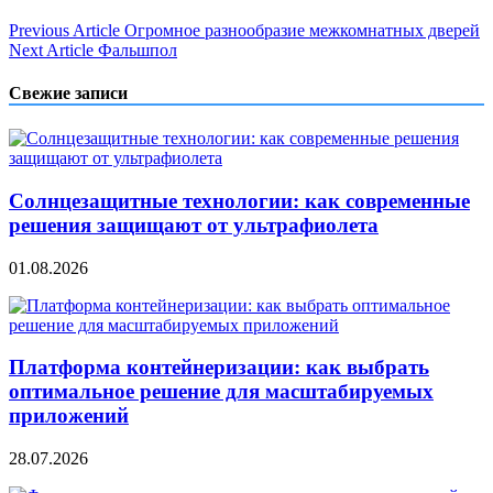
Навигация
Previous Article
Огромное разнообразие межкомнатных дверей
Next Article
Фальшпол
по
записям
Свежие записи
Солнцезащитные технологии: как современные
решения защищают от ультрафиолета
01.08.2026
Платформа контейнеризации: как выбрать
оптимальное решение для масштабируемых
приложений
28.07.2026