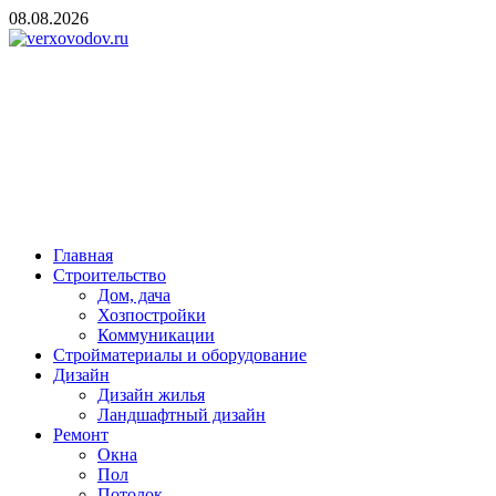
Skip
08.08.2026
to
content
verxovodov.ru
Ремонт и строительство
Главная
Строительство
Дом, дача
Хозпостройки
Коммуникации
Стройматериалы и оборудование
Дизайн
Дизайн жилья
Ландшафтный дизайн
Ремонт
Окна
Пол
Потолок