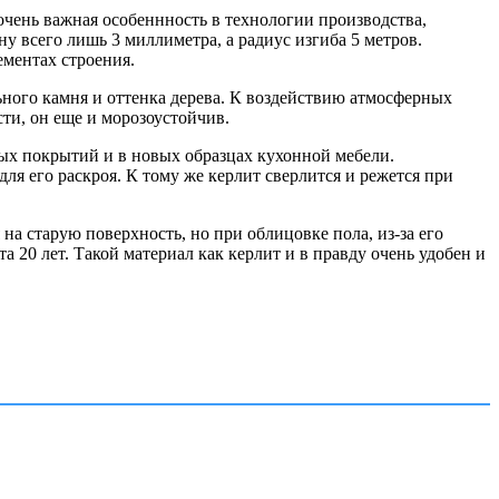
очень важная особеннность в технологии производства,
у всего лишь 3 миллиметра, а радиус изгиба 5 метров.
ементах строения.
ьного камня и оттенка дерева. К воздействию атмосферных
сти, он еще и морозоустойчив.
ых покрытий и в новых образцах кухонной мебели.
ля его раскроя. К тому же керлит сверлится и режется при
на старую поверхность, но при облицовке пола, из-за его
а 20 лет. Такой материал как керлит и в правду очень удобен и