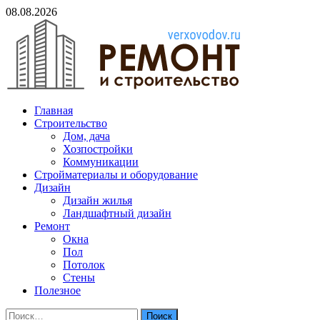
Skip
08.08.2026
to
content
verxovodov.ru
Главная
Ремонт и строительство
Строительство
Дом, дача
Хозпостройки
Коммуникации
Стройматериалы и оборудование
Дизайн
Дизайн жилья
Ландшафтный дизайн
Ремонт
Окна
Пол
Потолок
Стены
Полезное
Найти: