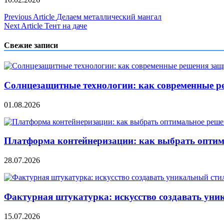
Навигация
Previous Article
Делаем металлический мангал
Next Article
Тент на даче
по
записям
Свежие записи
Солнцезащитные технологии: как современные р
01.08.2026
Платформа контейнеризации: как выбрать опти
28.07.2026
Фактурная штукатурка: искусство создавать уни
15.07.2026