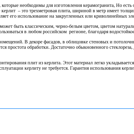
, которые необходимы для изготовления керамогранита, Но есть 
керлит – это трехметровая плита, шириной в метр имеет толщин
яет его использование на закругленных или криволинейных эл
 может быть классическим, черно-белым цветом, цветом натурал
пользоваться в любом российском регионе, благодаря водостойко
омещений. В декоре фасадов, в облицовке стеновых и потолочн
ся простота обработки. Достаточно обыкновенного стеклореза, д
нтирования плит из керлита. Этот материал легко укладывается 
сплуатации керлиту не требуется. Гарантия использования керлит