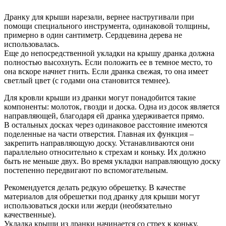
Дранку для крыши нарезали, вернее настругивали при
помощи специального инструмента, одинаковой толщины,
примерно в один сантиметр. Сердцевина дерева не
использовалась.
Еще до непосредственной укладки на крышу дранка должна
полностью высохнуть. Если положить ее в темное место, то
она вскоре начнет гнить. Если дранка свежая, то она имеет
светлый цвет (с годами она становится темнее).
Для кровли крыши из дранки могут понадобится такие
компоненты: молоток, гвозди и доска. Одна из досок является
направляющей, благодаря ей дранка удерживается прямо.
В остальных досках через одинаковое расстояние имеются
поделенные на части отверстия. Главная их функция –
закрепить направляющую доску. Устанавливаются они
параллельно относительно к стрехам и коньку. Их должно
быть не меньше двух. Во время укладки направляющую доску
постепенно передвигают по вспомогательным.
Рекомендуется делать редкую обрешетку. В качестве
материалов для обрешетки под дранку для крыши могут
использоваться доски или жерди (необязательно
качественные).
Укладка крыши из дранки начинается со стрех к коньку.