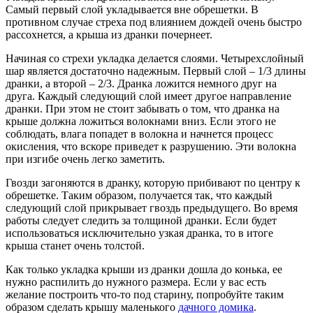
Самый первый слой укладывается вне обрешетки. В
противном случае стреха под влиянием дождей очень быстро
рассохнется, а крыша из дранки почернеет.
Начиная со стрехи укладка делается слоями. Четырехслойный
шар является достаточно надежным. Первый слой – 1/3 длины
дранки, а второй – 2/3. Дранка ложится немного друг на
друга. Каждый следующий слой имеет другое направление
дранки. При этом не стоит забывать о том, что дранка на
крыше должна ложиться волокнами вниз. Если этого не
соблюдать, влага попадет в волокна и начнется процесс
окисления, что вскоре приведет к разрушению. Эти волокна
при изгибе очень легко заметить.
Гвозди загоняются в дранку, которую прибивают по центру к
обрешетке. Таким образом, получается так, что каждый
следующий слой прикрывает гвоздь предыдущего. Во время
работы следует следить за толщиной дранки. Если будет
использоваться исключительно узкая дранка, то в итоге
крыша станет очень толстой.
Как только укладка крыши из дранки дошла до конька, ее
нужно распилить до нужного размера. Если у вас есть
желание построить что-то под старину, попробуйте таким
образом сделать крышу маленького
дачного домика
.