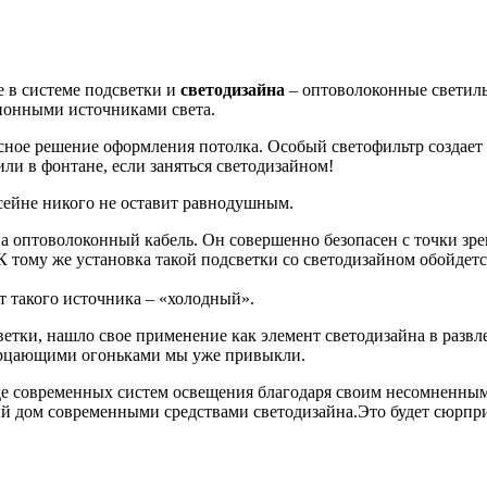
 в системе подсветки и
светодизайна
– оптоволоконные светиль
ионными источниками света.
сное решение оформления потолка. Особый светофильтр создает 
ли в фонтане, если заняться светодизайном!
сейне никого не оставит равнодушным.
а оптоволоконный кабель. Он совершенно безопасен с точки зрен
 К тому же установка такой подсветки со светодизайном обойдет
 такого источника – «холодный».
етки, нашло свое применение как элемент светодизайна в развл
мерцающими огоньками мы уже привыкли.
де современных систем освещения благодаря своим несомненным
ый дом современными средствами светодизайна.Это будет сюрпр