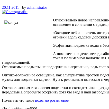
20.11.2011
-
by
administrator
Относительно новое направление
освещение в сочетании с традиц
«Звездное небо» — очень интере
огоньки вдоль садовой дорожки и
Эффектная подсветка воды в бас
А поможет на в деле светодизайн
тока в полимерном волокне нет.
гидроизоляцией.
Освещаемые предметы не подвержены нагреванию, ведь свет от
Оптико-волоконное освещение, как альтернатива простой подсв
музеях для подсветки картин. Ну а к рекламным вывескам с 
Оптоволоконная технология подсветки и светодизайна в разря
передовые.Попробуйте оформить хотя бы вход в ваш загородн
Почитать что такое
полотно ротанговое
{loadposition user500}