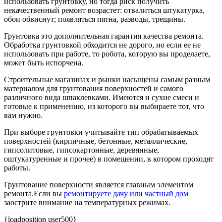
использовать грунтовку, но тогда риск получить
некачественный ремонт возрастет: отвалиться штукатурка,
обои обвиснут; появляться пятна, разводы, трещины.
Грунтовка это дополнительная гарантия качества ремонта.
Обработка грунтовкой обходится не дорого, но если ее не
использовать при работе, то робота, которую вы проделаете,
может быть испорчена.
Строительные магазинах и рынки насыщены самым разным
материалом для грунтования поверхностей и самого
различного вида шпаклевками. Имеются и сухие смеси и
готовые к применению, из которого вы выбираете тот, что
вам нужно.
При выборе грунтовки учитывайте тип обрабатываемых
поверхностей (кирпичные, бетонные, металлические,
гипсолитовые, гипсокартонные, деревянные,
оштукатуренные и прочее) в помещении, в котором проходят
работы.
Грунтование поверхности является главным элементом
ремонта.Если вы
ремонтируете дачу или частный дом
заострите внимание на температурных режимах.
{loadposition user500}