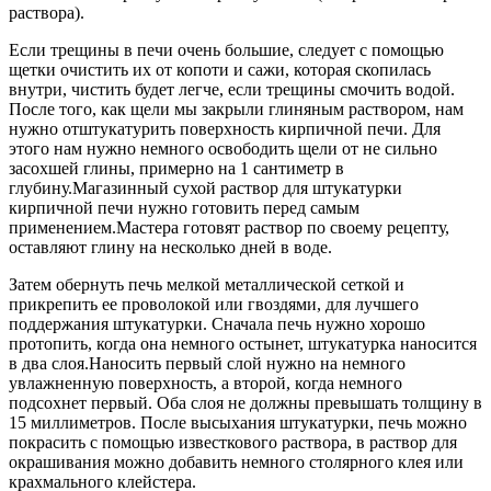
раствора).
Если трещины в печи очень большие, следует с помощью
щетки очистить их от копоти и сажи, которая скопилась
внутри, чистить будет легче, если трещины смочить водой.
После того, как щели мы закрыли глиняным раствором, нам
нужно отштукатурить поверхность кирпичной печи. Для
этого нам нужно немного освободить щели от не сильно
засохшей глины, примерно на 1 сантиметр в
глубину.Магазинный сухой раствор для штукатурки
кирпичной печи нужно готовить перед самым
применением.Мастера готовят раствор по своему рецепту,
оставляют глину на несколько дней в воде.
Затем обернуть печь мелкой металлической сеткой и
прикрепить ее проволокой или гвоздями, для лучшего
поддержания штукатурки. Сначала печь нужно хорошо
протопить, когда она немного остынет, штукатурка наносится
в два слоя.Наносить первый слой нужно на немного
увлажненную поверхность, а второй, когда немного
подсохнет первый. Оба слоя не должны превышать толщину в
15 миллиметров. После высыхания штукатурки, печь можно
покрасить с помощью известкового раствора, в раствор для
окрашивания можно добавить немного столярного клея или
крахмального клейстера.