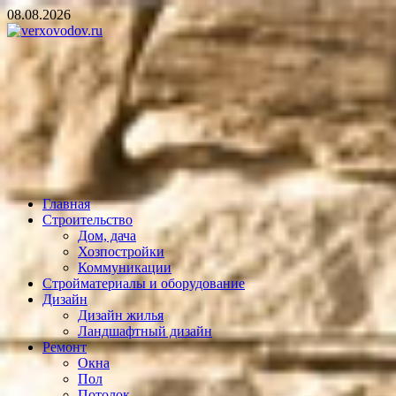
Skip
08.08.2026
to
content
verxovodov.ru
Ремонт и строительство
Главная
Строительство
Дом, дача
Хозпостройки
Коммуникации
Стройматериалы и оборудование
Дизайн
Дизайн жилья
Ландшафтный дизайн
Ремонт
Окна
Пол
Потолок