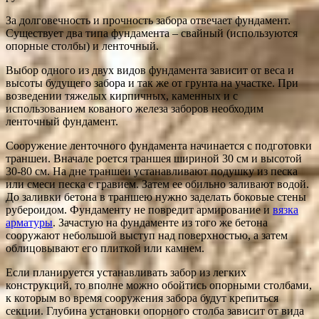
За долговечность и прочность забора отвечает фундамент.
Существует два типа фундамента – свайный (используются
опорные столбы) и ленточный.
Выбор одного из двух видов фундамента зависит от веса и
высоты будущего забора и так же от грунта на участке. При
возведении тяжелых кирпичных, каменных и с
использованием кованого железа заборов необходим
ленточный фундамент.
Сооружение ленточного фундамента начинается с подготовки
траншеи. Вначале роется траншея шириной 30 см и высотой
30-80 см. На дне траншеи устанавливают подушку из песка
или смеси песка с гравием. Затем ее обильно заливают водой.
До заливки бетона в траншею нужно заделать боковые стены
рубероидом. Фундаменту не повредит армирование и
вязка
арматуры
. Зачастую на фундаменте из того же бетона
сооружают небольшой выступ над поверхностью, а затем
облицовывают его плиткой или камнем.
Если планируется устанавливать забор из легких
конструкций, то вполне можно обойтись опорными столбами,
к которым во время сооружения забора будут крепиться
секции. Глубина установки опорного столба зависит от вида