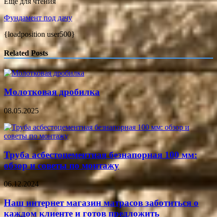
Еще для чтения
Фундамент под дачу
{loadposition user500}
Related Posts
Молотковая дробилка
08.05.2025
Труба асбестоцементная безнапорная 100 мм:
обзор и советы по монтажу
06.12.2024
Наш интернет магазин матрасов заботиться о
каждом клиенте и готов предложить