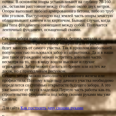
почвы. В основном опоры устанавливают на глубину 70-160
см., оставляя расстояние между столбами около двух метров.
Опоры выполнят либо из армированного бетона, либо из труб
или уголков. Выступающую над землей часть опоры зачастую
облицовывают камнем или кирпичом. Бывают случаи, когда
два типа фундамента совмещают между собой. Получается
ленточный фундамент, оснащенный сваями.
Секции забора выполняют из дерева, бетона, металла и
сандвич-панели. Причем выбор материала для ограждения
будет зависеть от самого участка. Так в прошлом наибольшей
популярностью пользовался забор из штакетника. Да и в наши
дни такое ограждение можно встретить довольно часто,
несмотря на то, что в моду вошли высокие и глухие
ограждения. Забор можно сделать из бревен или из тех же
досок, но с причудливым рисунком.
Секции забора можно выполнить из кованого железа или
профнастила. Поэтому владельцу дачного участка необходимо
определится со степенью открытости будущего забора. А это
уже зависит от вкуса владельца.Первую часть работы как-то,
строительство фундамента под забор своими руками мы уже
сделали.
Для сайта
Как построить дачу своими руками