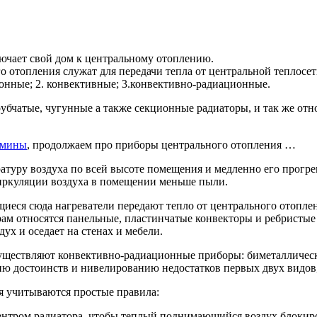
лючает свой дом к центральному отоплению.
 отопления служат для передачи тепла от центральной теплосет
ционные; 2. конвективные; 3.конвективно-радиационные.
рубчатые, чугунные а также секционные радиаторы, и так же отн
амины
, продолжаем про приборы центрального отопления …
туру воздуха по всей высоте помещения и медленно его прогре
циркуляции воздуха в помещении меньше пыли.
щиеся сюда нагреватели передают тепло от центрального отопл
рам относятся панельные, пластинчатые конвекторы и ребристые
ух и оседает на стенах и мебели.
уществляют конвективно-радиационные приборы: биметаллическ
ю достоинств и нивелированию недостатков первых двух видов,
я учитываются простые правила:
ентром радиатора, чтобы теплый поднимающийся воздух блокиро