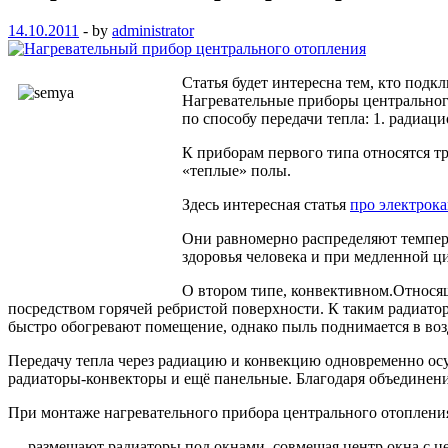
14.10.2011
-
by
administrator
Статья будет интересна тем, кто подк
Нагревательные приборы центрального
по способу передачи тепла: 1. радиа
К приборам первого типа относятся т
«теплые» полы.
Здесь интересная статья
про электрок
Они равномерно распределяют темпера
здоровья человека и при медленной 
О втором типе, конвективном.Относя
посредством горячей ребристой поверхности. К таким радиато
быстро обогревают помещение, однако пыль поднимается в возд
Передачу тепла через радиацию и конвекцию одновременно ос
радиаторы-конвекторы и ещё панельные. Благодаря объединени
При монтаже нагревательного прибора центрального отоплени
— размещают радиаторы под окнами, совмещая центр окна с ц