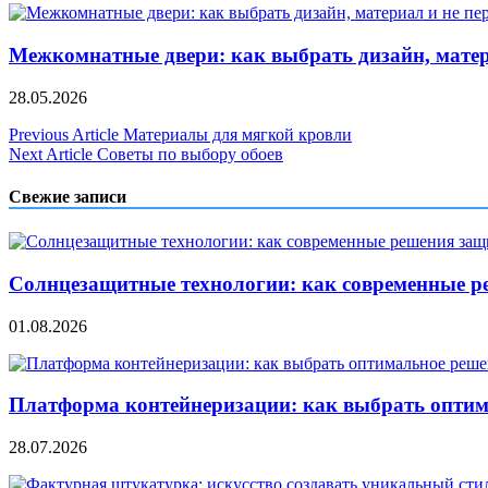
Межкомнатные двери: как выбрать дизайн, матер
28.05.2026
Навигация
Previous Article
Материалы для мягкой кровли
Next Article
Советы по выбору обоев
по
записям
Свежие записи
Солнцезащитные технологии: как современные р
01.08.2026
Платформа контейнеризации: как выбрать опти
28.07.2026