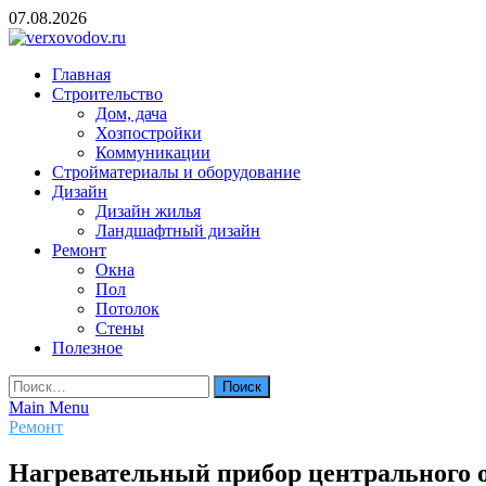
Skip
07.08.2026
to
content
verxovodov.ru
Главная
Ремонт и строительство
Строительство
Дом, дача
Хозпостройки
Коммуникации
Стройматериалы и оборудование
Дизайн
Дизайн жилья
Ландшафтный дизайн
Ремонт
Окна
Пол
Потолок
Стены
Полезное
Найти:
Main Menu
Ремонт
Нагревательный прибор центрального 