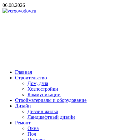
Skip
06.08.2026
to
content
verxovodov.ru
Ремонт и строительство
Главная
Строительство
Дом, дача
Хозпостройки
Коммуникации
Стройматериалы и оборудование
Дизайн
Дизайн жилья
Ландшафтный дизайн
Ремонт
Окна
Пол
Потолок