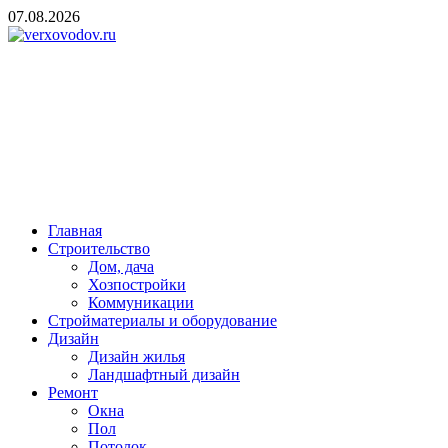
Skip
07.08.2026
to
content
verxovodov.ru
Ремонт и строительство
Главная
Строительство
Дом, дача
Хозпостройки
Коммуникации
Стройматериалы и оборудование
Дизайн
Дизайн жилья
Ландшафтный дизайн
Ремонт
Окна
Пол
Потолок