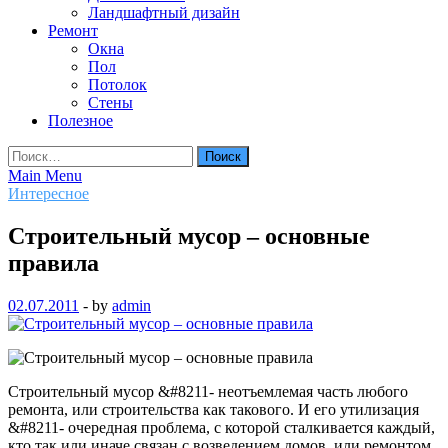
Ландшафтный дизайн
Ремонт
Окна
Пол
Потолок
Стены
Полезное
Найти:
Main Menu
Интересное
Строительный мусор – основные
правила
02.07.2011
-
by
admin
Строительный мусор &#8211- неотъемлемая часть любого
ремонта, или строительства как такового. И его утилизация
&#8211- очередная проблема, с которой сталкивается каждый,
кто так или иначе связан с возведением домов, или ремонтом