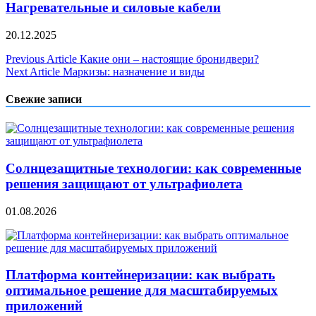
Нагревательные и силовые кабели
20.12.2025
Навигация
Previous Article
Какие они – настоящие бронидвери?
Next Article
Маркизы: назначение и виды
по
записям
Свежие записи
Солнцезащитные технологии: как современные
решения защищают от ультрафиолета
01.08.2026
Платформа контейнеризации: как выбрать
оптимальное решение для масштабируемых
приложений