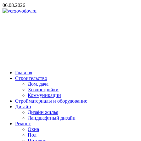
Skip
06.08.2026
to
content
verxovodov.ru
Ремонт и строительство
Главная
Строительство
Дом, дача
Хозпостройки
Коммуникации
Стройматериалы и оборудование
Дизайн
Дизайн жилья
Ландшафтный дизайн
Ремонт
Окна
Пол
Потолок