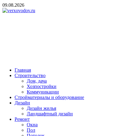
Skip
09.08.2026
to
content
verxovodov.ru
Ремонт и строительство
Главная
Строительство
Дом, дача
Хозпостройки
Коммуникации
Стройматериалы и оборудование
Дизайн
Дизайн жилья
Ландшафтный дизайн
Ремонт
Окна
Пол
Потолок