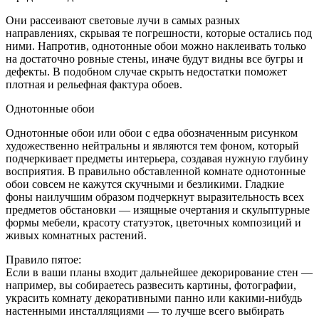
Они рассеивают световые лучи в самых разных
направлениях, скрывая те погрешности, которые остались под
ними. Напротив, однотонные обои можно наклеивать только
на достаточно ровные стены, иначе будут видны все бугры и
дефекты. В подобном случае скрыть недостатки поможет
плотная и рельефная фактура обоев.
Однотонные обои
Однотонные обои или обои с едва обозначенным рисунком
художественно нейтральны и являются тем фоном, который
подчеркивает предметы интерьера, создавая нужную глубину
восприятия. В правильно обставленной комнате однотонные
обои совсем не кажутся скучными и безликими. Гладкие
фоны наилучшим образом подчеркнут выразительность всех
предметов обстановки — изящные очертания и скульптурные
формы мебели, красоту статуэток, цветочных композиций и
живых комнатных растений.
Правило пятое:
Если в ваши планы входит дальнейшее декорирование стен —
например, вы собираетесь развесить картины, фотографии,
украсить комнату декоративными панно или какими-нибудь
настенными инсталляциями — то лучше всего выбирать