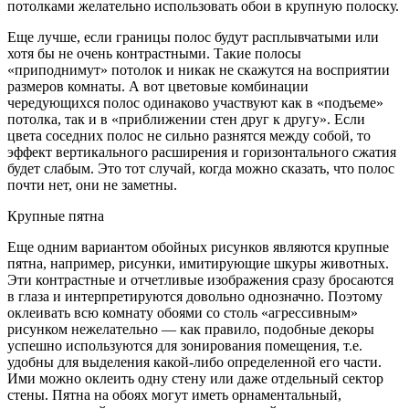
потолками желательно использовать обои в крупную полоску.
Еще лучше, если границы полос будут расплывчатыми или
хотя бы не очень контрастными. Такие полосы
«приподнимут» потолок и никак не скажутся на восприятии
размеров комнаты. А вот цветовые комбинации
чередующихся полос одинаково участвуют как в «подъеме»
потолка, так и в «приближении стен друг к другу». Если
цвета соседних полос не сильно разнятся между собой, то
эффект вертикального расширения и горизонтального сжатия
будет слабым. Это тот случай, когда можно сказать, что полос
почти нет, они не заметны.
Крупные пятна
Еще одним вариантом обойных рисунков являются крупные
пятна, например, рисунки, имитирующие шкуры животных.
Эти контрастные и отчетливые изображения сразу бросаются
в глаза и интерпретируются довольно однозначно. Поэтому
оклеивать всю комнату обоями со столь «агрессивным»
рисунком нежелательно — как правило, подобные декоры
успешно используются для зонирования помещения, т.е.
удобны для выделения какой-либо определенной его части.
Ими можно оклеить одну стену или даже отдельный сектор
стены. Пятна на обоях могут иметь орнаментальный,