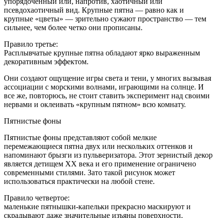
упорядоченный или, напротив, хаотичный или
псевдохаотичный вид. Крупные пятна — равно как и
крупные «цветы» — зрительно сужают пространство — тем
сильнее, чем более четко они прописаны.
Правило третье:
Расплывчатые крупные пятна обладают ярко выраженным
декоративным эффектом.
Они создают ощущение игры света и тени, у многих вызывая
ассоциации с морскими волнами, играющими на солнце. И
все же, повторюсь, не стоит ставить эксперимент над своими
нервами и оклеивать «крупным пятном» всю комнату.
Пятнистые фоны
Пятнистые фоны представляют собой мелкие
перемежающиеся пятна двух или нескольких оттенков и
напоминают брызги из пульверизатора. Этот зернистый декор
является детищем ХХ века и его применение ограничено
современными стилями. Зато такой рисунок может
использоваться практически на любой стене.
Правило четвертое:
маленькие пятнышки-капельки прекрасно маскируют и
скрадывают даже значительные изъяны поверхности.