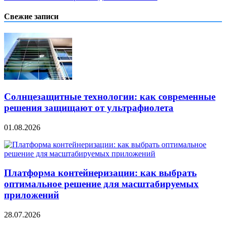
по
записям
Свежие записи
Солнцезащитные технологии: как современные
решения защищают от ультрафиолета
01.08.2026
Платформа контейнеризации: как выбрать
оптимальное решение для масштабируемых
приложений
28.07.2026