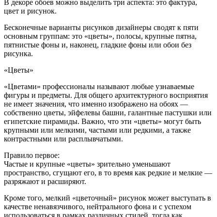
В декоре обоев можно выделить три аспекта: это фактура,
цвет и рисунок.
Бесконечные варианты рисунков дизайнеры сводят к пяти
основным группам: это «цветы», полосы, крупные пятна,
пятнистые фоны и, наконец, гладкие фоны или обои без
рисунка.
«Цветы»
«Цветами» профессионалы называют любые узнаваемые
фигуры и предметы. Для общего архитектурного восприятия
не имеет значения, что именно изображено на обоях —
собственно цветы, эйфелевы башни, галантные пастушки или
египетские пирамиды. Важно, что эти «цветы» могут быть
крупными или мелкими, частыми или редкими, а также
контрастными или расплывчатыми.
Правило первое:
Частые и крупные «цветы» зрительно уменьшают
пространство, сгущают его, в то время как редкие и мелкие —
разряжают и расширяют.
Кроме того, мелкий «цветочный» рисунок может выступать в
качестве ненавязчивого, нейтрального фона и с успехом
использоваться в рамках различных стилей, тогда как