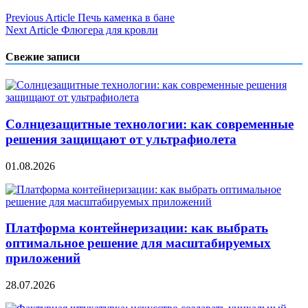
Навигация
Previous Article
Печь каменка в бане
Next Article
Флюгера для кровли
по
записям
Свежие записи
Солнцезащитные технологии: как современные
решения защищают от ультрафиолета
01.08.2026
Платформа контейнеризации: как выбрать
оптимальное решение для масштабируемых
приложений
28.07.2026