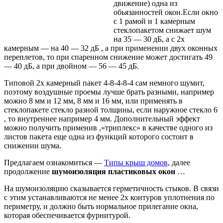
движение) одна из
обьязанностей окон.Если окно
с 1 рамой и 1 камерным
стеклопакетом снижает шум
на 35 — 30 дБ, а с 2х
камерным — на 40 — 32 дБ , а при применении двух оконных
переплетов, то при спаренном снижение может достигать 49
— 40 дБ, а при двойном — 56 — 45 дБ.
Типовой 2х камерный пакет 4-8-4-8-4 сам немного шумит,
поэтому воздушные проемы лучше брать разными, например
можно 8 мм и 12 мм, 8 мм и 16 мм, или применять в
стеклопакете стекло разной толщины, если наружное стекло 6
, то внутреннее например 4 мм. Дополнительный эффект
можно получить применив ,»триплекс» в качестве одного из
листов пакета еще одна из функций которого состоит в
снижении шума.
Предлагаем ознакомиться —
Типы крыш домов
, далее
продолжение
шумоизоляция пластиковых окон
…
На шумоизоляцию сказывается герметичность стыков. В связи
с этим устанавливаются не менее 2х контуров уплотнения по
периметру, и должно быть нормальное прилегание окна,
которая обеспечивается фурнитурой.