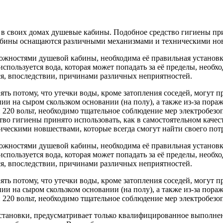
 своих домах душевые кабины. Подобное средство гигиены приня
ины оснащаются различными механизмами и техническими новше
можностями душевой кабины, необходима её правильная установ
используется вода, которая может попадать за её пределы, необх
ся, впоследствии, причинами различных неприятностей.
 потому, что утечки воды, кроме затопления соседей, могут пр
и на сыром скользком основании (на полу), а также из-за пора
 220 вольт, необходимо тщательное соблюдение мер электробезо
во гигиены принято использовать, как в самостоятельном качес
ескими новшествами, которые всегда смогут найти своего потр
можностями душевой кабины, необходима её правильная установ
используется вода, которая может попадать за её пределы, необх
ся, впоследствии, причинами различных неприятностей.
 потому, что утечки воды, кроме затопления соседей, могут пр
и на сыром скользком основании (на полу), а также из-за пора
 220 вольт, необходимо тщательное соблюдение мер электробезо
становки, предусматривает только квалифицированное выполне