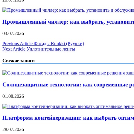
Промышленный чиллер: как выбрать, установить
03.07.2026
Навигация
Previous Article
Фасады Ruukki (Руукки)
Next Article
Уплотнительные ленты
по
записям
Свежие записи
Солнцезащитные технологии: как современные р
01.08.2026
Платформа контейнеризации: как выбрать опти
28.07.2026