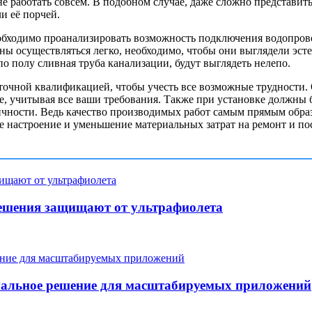
е работать совсем. В подобном случае, даже сложно представить
и её порчей.
еобходимо проанализировать возможность подключения водопрово
жны осуществляться легко, необходимо, чтобы они выглядели эс
о полу сливная труба канализации, будут выглядеть нелепо.
точной квалификацией, чтобы учесть все возможные трудности
е, учитывая все ваши требования. Также при установке должны
ичности. Ведь качество производимых работ самым прямым образ
ошее настроение и уменьшение материальных затрат на ремонт и
ешения защищают от ультрафиолета
мальное решение для масштабируемых приложений