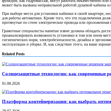
функции, как гидромассаж, могут работать некачественно или н
может быть вызвана неправильной работой душевой кабины ил
При выборе места для установки кабинки в своей квартире, н
для работы автоматики. Кроме того, что эти подключения дол
протянутые по стене электрические провода или проложенная п
Грамотные специалисты нанятые извне должны обладать доста
проанализировать возможность установки в том или ином мест
гигиенических норм, электробезопасности, дизайна и эргоном
эксплуатации и уборке. И, как следствие этого, на ваше хор
Related Posts
Солнцезащитные технологии: как современные р
01.08.2026
Платформа контейнеризации: как выбрать опти
28.07.2026