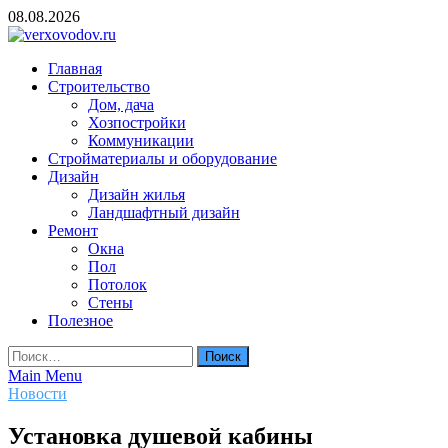
Skip
08.08.2026
to
content
verxovodov.ru
Главная
Ремонт и строительство
Строительство
Дом, дача
Хозпостройки
Коммуникации
Стройматериалы и оборудование
Дизайн
Дизайн жилья
Ландшафтный дизайн
Ремонт
Окна
Пол
Потолок
Стены
Полезное
Найти:
Main Menu
Новости
Установка душевой кабины