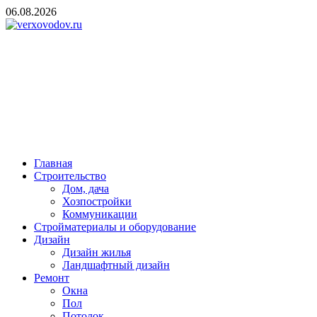
Skip
06.08.2026
to
content
verxovodov.ru
Ремонт и строительство
Главная
Строительство
Дом, дача
Хозпостройки
Коммуникации
Стройматериалы и оборудование
Дизайн
Дизайн жилья
Ландшафтный дизайн
Ремонт
Окна
Пол
Потолок