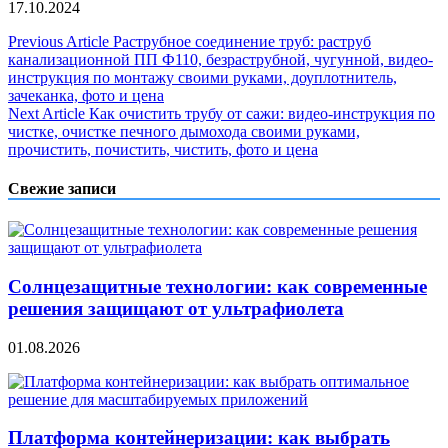
17.10.2024
Навигация
Previous Article
Раструбное соединение труб: раструб
канализационной ПП Ф110, безраструбной, чугунной, видео-
по
инструкция по монтажу своими руками, доуплотнитель,
записям
зачеканка, фото и цена
Next Article
Как очистить трубу от сажи: видео-инструкция по
чистке, очистке печного дымохода своими руками,
прочистить, почистить, чистить, фото и цена
Свежие записи
Солнцезащитные технологии: как современные
решения защищают от ультрафиолета
01.08.2026
Платформа контейнеризации: как выбрать