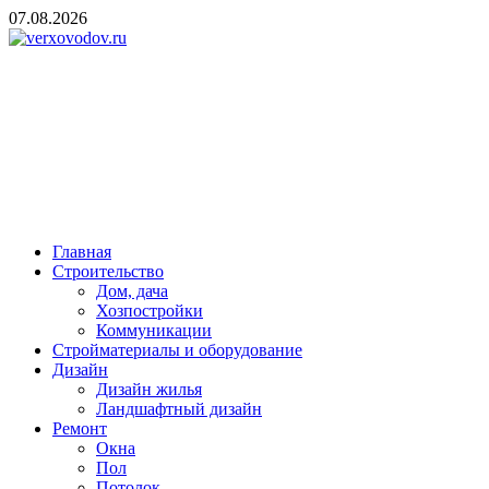
Skip
07.08.2026
to
content
verxovodov.ru
Ремонт и строительство
Главная
Строительство
Дом, дача
Хозпостройки
Коммуникации
Стройматериалы и оборудование
Дизайн
Дизайн жилья
Ландшафтный дизайн
Ремонт
Окна
Пол
Потолок