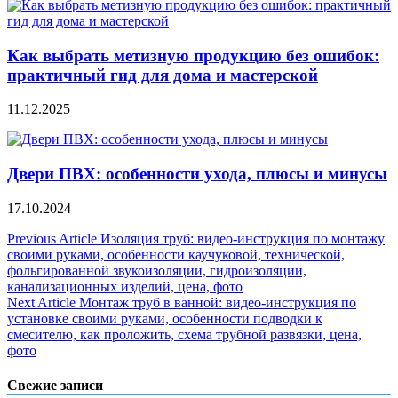
Как выбрать метизную продукцию без ошибок:
практичный гид для дома и мастерской
11.12.2025
Двери ПВХ: особенности ухода, плюсы и минусы
17.10.2024
Навигация
Previous Article
Изоляция труб: видео-инструкция по монтажу
своими руками, особенности каучуковой, технической,
по
фольгированной звукоизоляции, гидроизоляции,
записям
канализационных изделий, цена, фото
Next Article
Монтаж труб в ванной: видео-инструкция по
установке своими руками, особенности подводки к
смесителю, как проложить, схема трубной развязки, цена,
фото
Свежие записи