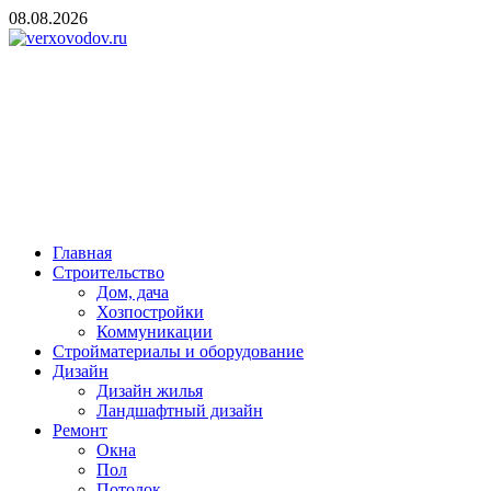
Skip
08.08.2026
to
content
verxovodov.ru
Ремонт и строительство
Главная
Строительство
Дом, дача
Хозпостройки
Коммуникации
Стройматериалы и оборудование
Дизайн
Дизайн жилья
Ландшафтный дизайн
Ремонт
Окна
Пол
Потолок