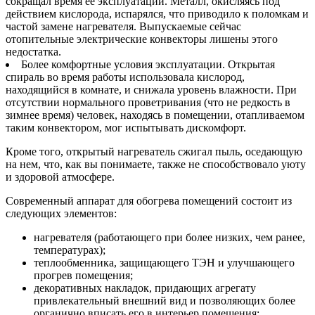
сокращал время ее эксплуатации. Металл, окисляясь под
действием кислорода, испарялся, что приводило к поломкам и
частой замене нагревателя. Выпускаемые сейчас
отопительные электрические конвекторы лишены этого
недостатка.
Более комфортные условия эксплуатации. Открытая
спираль во время работы использовала кислород,
находящийся в комнате, и снижала уровень влажности. При
отсутствии нормального проветривания (что не редкость в
зимнее время) человек, находясь в помещении, отапливаемом
таким конвектором, мог испытывать дискомфорт.
Кроме того, открытый нагреватель сжигал пыль, оседающую
на нем, что, как вы понимаете, также не способствовало уюту
и здоровой атмосфере.
Современный аппарат для обогрева помещений состоит из
следующих элементов:
нагревателя (работающего при более низких, чем ранее,
температурах);
теплообменника, защищающего ТЭН и улучшающего
прогрев помещения;
декоративных накладок, придающих агрегату
привлекательный внешний вид и позволяющих более
органично вписать его в интерьер помещения;