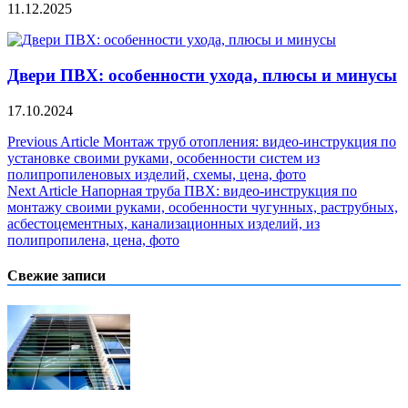
11.12.2025
Двери ПВХ: особенности ухода, плюсы и минусы
17.10.2024
Навигация
Previous Article
Монтаж труб отопления: видео-инструкция по
установке своими руками, особенности систем из
по
полипропиленовых изделий, схемы, цена, фото
записям
Next Article
Напорная труба ПВХ: видео-инструкция по
монтажу своими руками, особенности чугунных, раструбных,
асбестоцементных, канализационных изделий, из
полипропилена, цена, фото
Свежие записи