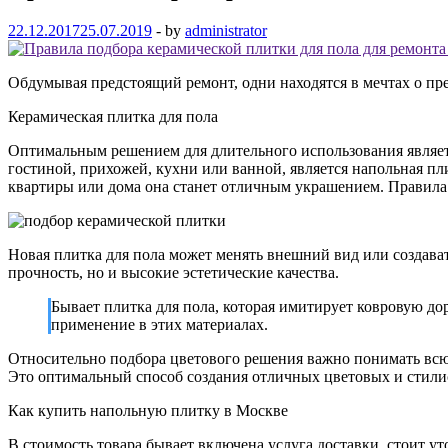
22.12.2017
25.07.2019
-
by
administrator
Обдумывая предстоящий ремонт, одни находятся в мечтах о пр
Керамическая плитка для пола
Оптимальным решением для длительного использования являет
гостиной, прихожей, кухни или ванной, является напольная пли
квартиры или дома она станет отличным украшением. Правила 
Новая плитка для пола может менять внешний вид или создава
прочность, но и высокие эстетические качества.
Бывает плитка для пола, которая имитирует ковровую д
применение в этих материалах.
Относительно подбора цветового решения важно понимать всю 
Это оптимальный способ создания отличных цветовых и стилист
Как купить напольную плитку в Москве
В стоимость товара бывает включена услуга доставки, стоит ут