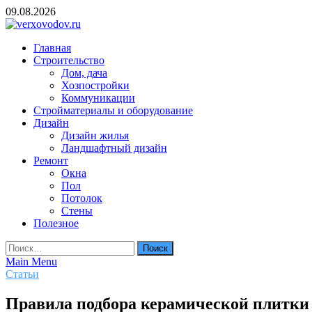
Skip
09.08.2026
to
content
verxovodov.ru
Главная
Ремонт и строительство
Строительство
Дом, дача
Хозпостройки
Коммуникации
Стройматериалы и оборудование
Дизайн
Дизайн жилья
Ландшафтный дизайн
Ремонт
Окна
Пол
Потолок
Стены
Полезное
Найти:
Main Menu
Статьи
Правила подбора керамической плитки 