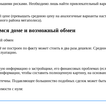
еньшими рисками. Необходимо лишь найти привлекательный вари
ой цене (превышать среднюю цену на аналогичные варианты нас
ьного района мегаполиса).
мся доме и возможный обмен
ё не построен по факту может стоить в два раза дешевле. Средние
плуатацию.
ную информацию о застройщике, его финансовых проблемах (есл
 информации, чтобы составить полноценную картину, на основан
течны. Подавляющее большинство подобных сделок может быть з
имости с нуля: