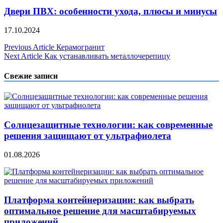
Двери ПВХ: особенности ухода, плюсы и минусы
17.10.2024
Навигация
Previous Article
Керамогранит
Next Article
Как устанавливать металлочерепицу
по
записям
Свежие записи
Солнцезащитные технологии: как современные
решения защищают от ультрафиолета
01.08.2026
Платформа контейнеризации: как выбрать
оптимальное решение для масштабируемых
приложений