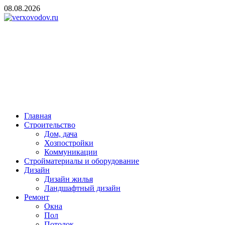
Skip
08.08.2026
to
content
verxovodov.ru
Ремонт и строительство
Главная
Строительство
Дом, дача
Хозпостройки
Коммуникации
Стройматериалы и оборудование
Дизайн
Дизайн жилья
Ландшафтный дизайн
Ремонт
Окна
Пол
Потолок